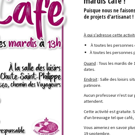
mardis café !
Puisque nous ne faisons
de projets d'artisanat !
À qui s'adresse cette activi
À toutes les personnes q
À toutes les personnes p
Quand
: Tous les mardis de 1
dates.
Endroit
: Salle des loisirs 
patinoire.
Aucun professeur n'est sur
attendent.
Cette activité est gratuite
d'un breuvage tel que café,
Vous aimeriez en savoir plu
19 septembre.