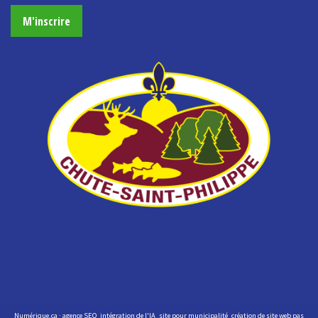
M'inscrire
Numérique.ca
:
agence SEO
,
intégration de l'IA
,
site pour municipalité
,
création de site web pas